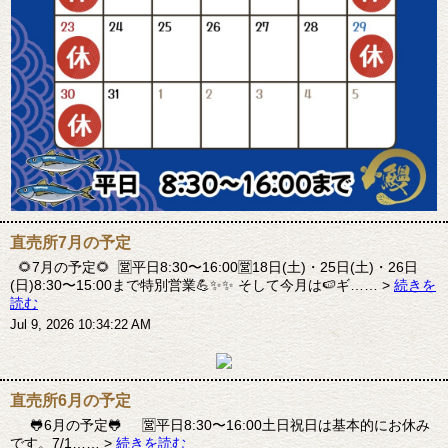
直売所7月の予定
🌻7月の予定🌻 🈺平日8:30〜16:00🈺18日(土)・25日(土)・26日
(日)8:30〜15:00まで特別営業💪✨✨ そして今月は🍉ギ…… >
続きを
読む
Jul 9, 2026 10:34:22 AM
直売所6月の予定
🐸6月の予定🐸 🈺平日8:30〜16:00土日祝日は基本的にお休み
です。7/1…… >
続きを読む