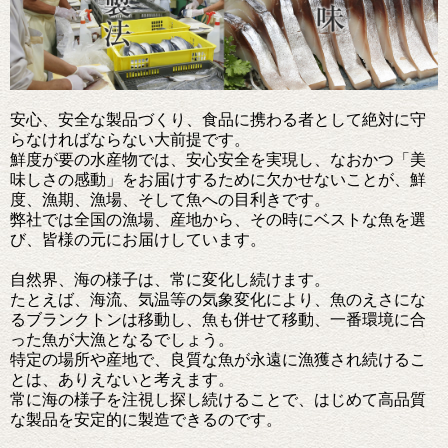
安心、安全な製品づくり、食品に携わる者として絶対に守
らなければならない大前提です。
鮮度が要の水産物では、安心安全を実現し、なおかつ「美
味しさの感動」をお届けするために欠かせないことが、鮮
度、漁期、漁場、そして魚への目利きです。
弊社では全国の漁場、産地から、その時にベストな魚を選
び、皆様の元にお届けしています。
自然界、海の様子は、常に変化し続けます。
たとえば、海流、気温等の気象変化により、魚のえさにな
るブランクトンは移動し、魚も併せて移動、一番環境に合
った魚が大漁となるでしょう。
特定の場所や産地で、良質な魚が永遠に漁獲され続けるこ
とは、ありえないと考えます。
常に海の様子を注視し探し続けることで、はじめて高品質
な製品を安定的に製造できるのです。